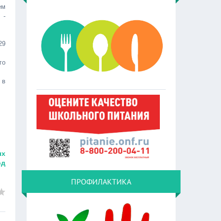
ем
 -
29
го
 в
ых
од
ПРОФИЛАКТИКА