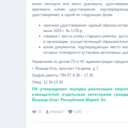
копия паспорта или иного документа, удостоверя
оригинала; копию удостоверения, подтверждаю
удостоверение), в одной из следующих форм:
оригинал удостоверения, единый образец кото
июня 2024 г. № 1725-р;
справка с места учебы старшего ребенка, дости
в организации, осуществляющей образовательн
копии документов, подтверждающих место жит
которых планируется установка автономных д
Управление по делам ГО и ЧС администрации городск
г. Йошкар-Ола, проспект Гагарина, д.7
График работы: ПН-ПТ 8.30 – 17.30
Обед 12.30-13.30
Об утверждении порядка реализации меро
извещателей отдельным категориям гражд
Йошкар-Ола» Республики Марий Эл
33
shkola27
0.0
/
0