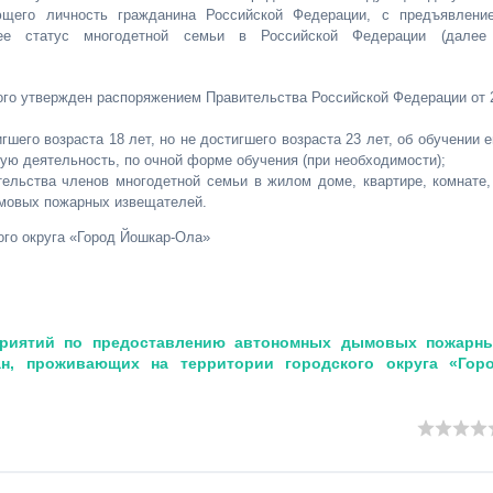
ющего личность гражданина Российской Федерации, с предъявлени
щее статус многодетной семьи в Российской Федерации (далее
рого утвержден распоряжением Правительства Российской Федерации от 
гшего возраста 18 лет, но не достигшего возраста 23 лет, об обучении е
ую деятельность, по очной форме обучения (при необходимости);
ельства членов многодетной семьи в жилом доме, квартире, комнате,
ымовых пожарных извещателей.
ого округа «Город Йошкар-Ола»
приятий по предоставлению автономных дымовых пожарн
ан, проживающих на территории городского округа «Гор