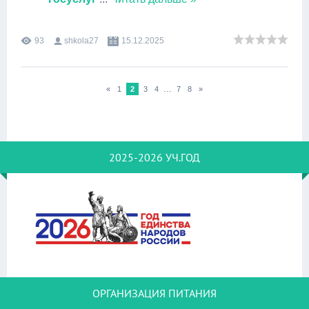
93
shkola27
15.12.2025
...
«
1
2
3
4
7
8
»
2025-2026 УЧ.ГОД
ОРГАНИЗАЦИЯ ПИТАНИЯ