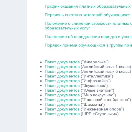
График оказания платных образовательных 
Перечень льготных категорий обучающихся 
Положение о снижении стоимости платных о
образовательных услуг
Положение об определении порядка и услов
Порядок приема обучающихся в группы по в
Пакет документов
("Акварелька")
Пакет документов
(Английский язык 1 класс)
Пакет документов
(Английский язык 6 класс)
Пакет документов
("Интеллектика")
Пакет документов
("Инфознайка")
Пакет документов
("Звуковичок")
Пакет документов
("Юные знатоки")
Пакет документов
("Мир вокруг нас
")
Пакет документов
("
Правовой калейдоскоп
")
Пакет документов
("
Шахматы
")
Пакет документов
("Инженерная опора")
Пакет документов
(ШРР «Ступеньки»)